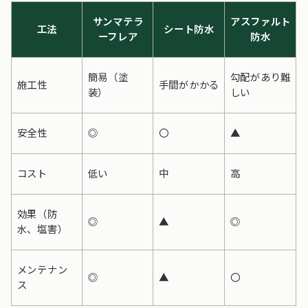
サンマテラ
アスファルト
工法
シート防水
ーフレア
防水
簡易（塗
勾配があり難
施工性
手間がかかる
装）
しい
安全性
◎
〇
▲
コスト
低い
中
高
効果（防
◎
▲
◎
水、塩害）
メンテナン
◎
▲
〇
ス