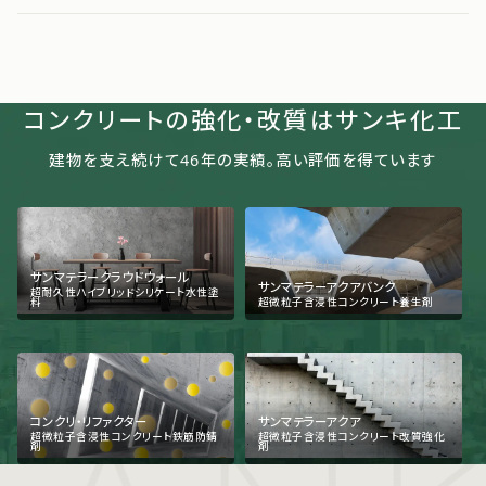
コンクリートの強化・改質はサンキ化工
建物を支え続けて
46
年の実績。高い評価を得ています
サンマテラークラウドウォール
サンマテラーアクアバンク
超耐久性ハイブリッドシリケート水性塗
料
超微粒子含浸性コンクリート養生剤
コンクリ・リファクター
サンマテラーアクア
超微粒子含浸性コンクリート鉄筋防錆
超微粒子含浸性コンクリート改質強化
剤
剤