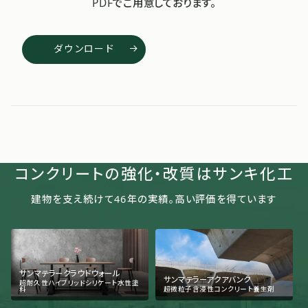
PDFでご用意しております。
ダウンロード
コンクリートの強化・改質はサンキ化工
建物を支え続けて
46
年の実績。高い評価を得ています
サンマテラークラウドウォール
サンマテラーアクアバンク
超耐久性ハイブリッドシリケート水性塗
料
超微粒子含浸性コンクリート養生剤