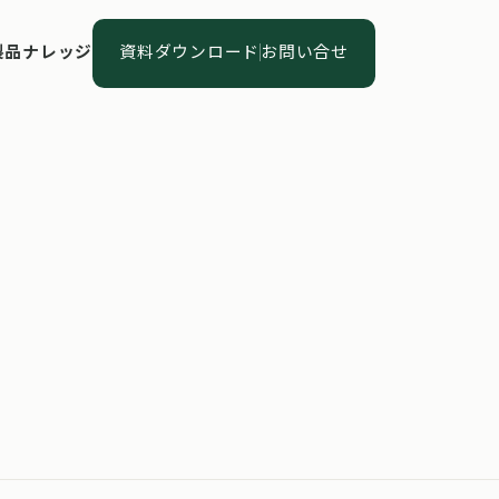
製
品
ナ
レ
ッ
ジ
資
料
ダ
ウ
ン
ロ
ー
ド
お
問
い
合
せ
製
品
ナ
レ
ッ
ジ
資
料
ダ
ウ
ン
ロ
ー
ド
お
問
い
合
せ