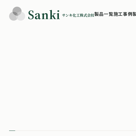
Sanki
製
品
一
覧
施
工
事
例
サンキ化工株式会社
製
品
一
覧
施
工
事
例