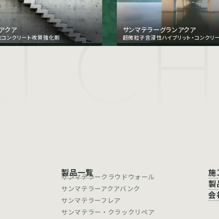
I C
アクア
サンマテラーグランアクア
性コンクリート改質強化剤
超微粒子含浸性ハイブリット・コンクリ
製品一覧
施
サンマテラークラウドウォール
製
サンマテラーアクアバンク
会
サンマテラーフレア
サンマテラー・クラックリペア