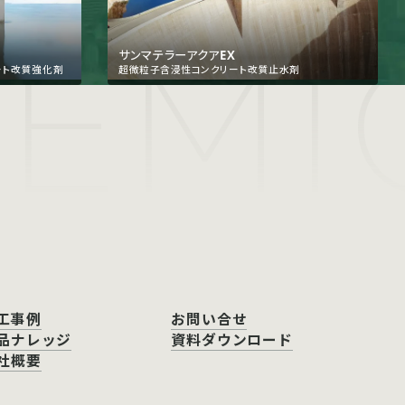
HEMI
サンマテラーアクアEX
ート改質強化剤
超微粒子含浸性コンクリート改質止水剤
工事例
お問い合せ
品ナレッジ
資料ダウンロード
社概要