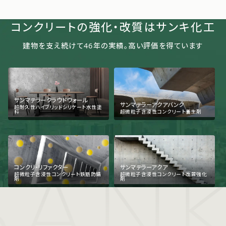
コンクリートの強化・改質はサンキ化工
建物を支え続けて
46
年の実績。高い評価を得ています
サンマテラークラウドウォール
サンマテラーアクアバンク
超耐久性ハイブリッドシリケート水性塗
料
超微粒子含浸性コンクリート養生剤
SANK
コンクリ・リファクター
サンマテラーアクア
超微粒子含浸性コンクリート鉄筋防錆
超微粒子含浸性コンクリート改質強化
剤
剤